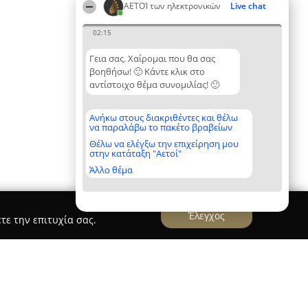
ΑΕΤΟΊ των ηλεκτρονικών
Live chat
02:15
Γεια σας. Χαίρομαι που θα σας
βοηθήσω! 🙂 Κάντε κλικ στο
αντίστοιχο θέμα συνομιλίας! 🙂
Ανήκω στους διακριθέντες και θέλω
να παραλάβω το πακέτο βραβείων
Θέλω να ελέγξω την επιχείρηση μου
στην κατάταξη "Αετοί"
Άλλο θέμα
Έλεγχος
τε την επιτυχία σας.