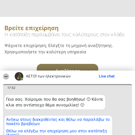
Βρείτε επιχείρηση
Η κατάταξη περιλαμβάνει τους καλύτερους στον κλάδο
Ψάχνετε επιχείρηση; Ελέγξτε τη μηχανή αναζήτησης.
Χρησιμοποιήστε την καλύτερη υπηρεσία
Αναζήτηση
ΑΕΤΟΊ των ηλεκτρονικών
Live chat
17:52
Γεια σας. Χαίρομαι που θα σας βοηθήσω! 🙂 Κάντε
κλικ στο αντίστοιχο θέμα συνομιλίας! 🙂
Διοργανωτής της
Κατάταξη
Επικοινωνία
Ανήκω στους διακριθέντες και θέλω να παραλάβω το
κατάταξης
Διακριθέντες
Επικοινωνία
πακέτο βραβείων
BEAUTIFUL COMPANY
Λίστα όλων
Μονοπρόσωπη ΙΚΕ
των
Θέλω να ελέγξω την επιχείρηση μου στην κατάταξη
ΤΗΛ. ΕΠΙΚΟΙΝΩΝΙΑΣ:
διακριθέντων