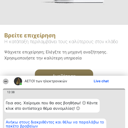
Βρείτε επιχείρηση
Η κατάταξη περιλαμβάνει τους καλύτερους στον κλάδο
Ψάχνετε επιχείρηση; Ελέγξτε τη μηχανή αναζήτησης.
Χρησιμοποιήστε την καλύτερη υπηρεσία
Αναζήτηση
ΑΕΤΟΊ των ηλεκτρονικών
Live chat
12:38
Γεια σας. Χαίρομαι που θα σας βοηθήσω! 🙂 Κάντε
κλικ στο αντίστοιχο θέμα συνομιλίας! 🙂
Διοργανωτής της
Κατάταξη
Επικοινωνία
Ανήκω στους διακριθέντες και θέλω να παραλάβω το
κατάταξης
Διακριθέντες
Επικοινωνία
πακέτο βραβείων
BEAUTIFUL COMPANY
Λίστα όλων