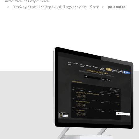
Αετοί των ηλεκτρονικών
Υπολογιστές, Ηλεκτρονικά, Τεχνολογίες - Κιατο
pc doctor