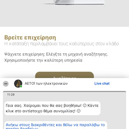
Βρείτε επιχείρηση
Η κατάταξη περιλαμβάνει τους καλύτερους στον κλάδο
Ψάχνετε επιχείρηση; Ελέγξτε τη μηχανή αναζήτησης.
Χρησιμοποιήστε την καλύτερη υπηρεσία
Αναζήτηση
ΑΕΤΟΊ των ηλεκτρονικών
Live chat
11:29
Γεια σας. Χαίρομαι που θα σας βοηθήσω! 🙂 Κάντε
κλικ στο αντίστοιχο θέμα συνομιλίας! 🙂
Διοργανωτής της
Κατάταξη
Επικοινωνία
Ανήκω στους διακριθέντες και θέλω να παραλάβω το
κατάταξης
Διακριθέντες
Επικοινωνία
πακέτο βραβείων
BEAUTIFUL COMPANY