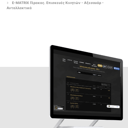
E-MATRIX Γέρακας. Επισκευές Κινητών - Αξεσουάρ -
Ανταλλακτικά