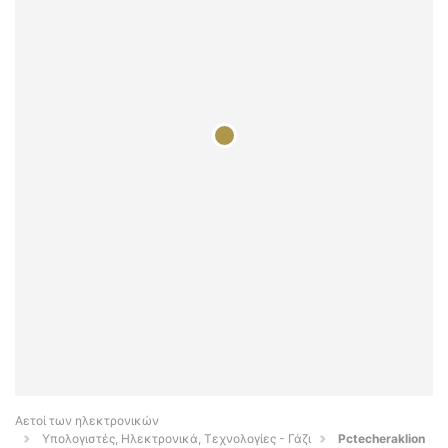
Αετοί των ηλεκτρονικών
Υπολογιστές, Ηλεκτρονικά, Τεχνολογίες - Γάζι
Pctecheraklion