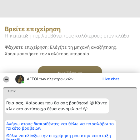
Βρείτε επιχείρηση
Η κατάταξη περιλαμβάνει τους καλύτερους στον κλάδο
Ψάχνετε επιχείρηση; Ελέγξτε τη μηχανή αναζήτησης.
Χρησιμοποιήστε την καλύτερη υπηρεσία
Αναζήτηση
ΑΕΤΟΊ των ηλεκτρονικών
Live chat
15:12
Γεια σας. Χαίρομαι που θα σας βοηθήσω! 🙂 Κάντε
κλικ στο αντίστοιχο θέμα συνομιλίας! 🙂
Διοργανωτής της
Κατάταξη
Επικοινωνία
Ανήκω στους διακριθέντες και θέλω να παραλάβω το
κατάταξης
Διακριθέντες
Επικοινωνία
πακέτο βραβείων
BEAUTIFUL COMPANY
Λίστα όλων
Μονοπρόσωπη ΙΚΕ
των
Θέλω να ελέγξω την επιχείρηση μου στην κατάταξη
ΤΗΛ. ΕΠΙΚΟΙΝΩΝΙΑΣ:
διακριθέντων