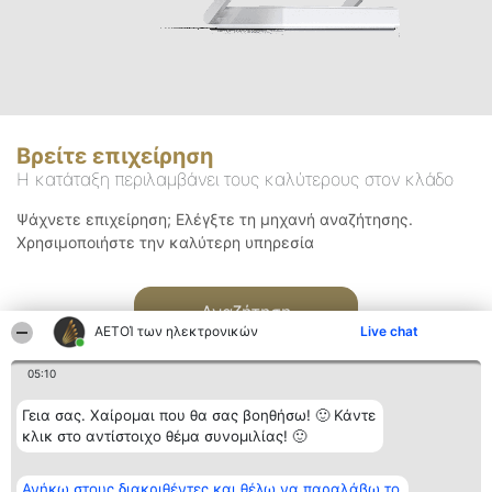
Βρείτε επιχείρηση
Η κατάταξη περιλαμβάνει τους καλύτερους στον κλάδο
Ψάχνετε επιχείρηση; Ελέγξτε τη μηχανή αναζήτησης.
Χρησιμοποιήστε την καλύτερη υπηρεσία
Αναζήτηση
ΑΕΤΟΊ των ηλεκτρονικών
Live chat
05:10
Γεια σας. Χαίρομαι που θα σας βοηθήσω! 🙂 Κάντε
κλικ στο αντίστοιχο θέμα συνομιλίας! 🙂
Διοργανωτής της
Κατάταξη
Επικοινωνία
Ανήκω στους διακριθέντες και θέλω να παραλάβω το
κατάταξης
Διακριθέντες
Επικοινωνία