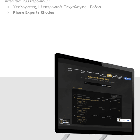
Αετοί των ηλεκτρονικών
Υπολογιστές, Ηλεκτρονικά, Τεχνολογίες - Ροδοσ
Phone Experts Rhodes