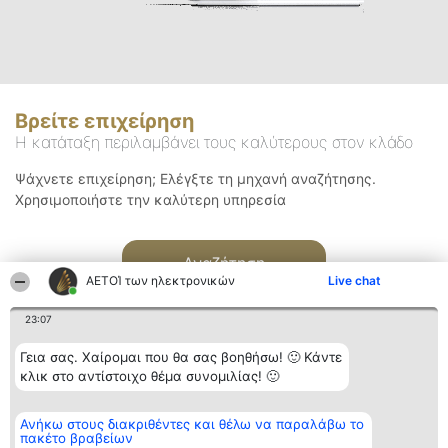
Βρείτε επιχείρηση
Η κατάταξη περιλαμβάνει τους καλύτερους στον κλάδο
Ψάχνετε επιχείρηση; Ελέγξτε τη μηχανή αναζήτησης.
Χρησιμοποιήστε την καλύτερη υπηρεσία
Αναζήτηση
ΑΕΤΟΊ των ηλεκτρονικών
Live chat
23:07
Γεια σας. Χαίρομαι που θα σας βοηθήσω! 🙂 Κάντε
κλικ στο αντίστοιχο θέμα συνομιλίας! 🙂
Διοργανωτής της
Κατάταξη
Επικοινωνία
Ανήκω στους διακριθέντες και θέλω να παραλάβω το
κατάταξης
Διακριθέντες
Επικοινωνία
πακέτο βραβείων
BEAUTIFUL COMPANY
Λίστα όλων