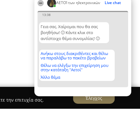
ΑΕΤΟΊ των ηλεκτρονικών
Live chat
13:38
Γεια σας. Χαίρομαι που θα σας
βοηθήσω! 🙂 Κάντε κλικ στο
αντίστοιχο θέμα συνομιλίας! 🙂
Ανήκω στους διακριθέντες και θέλω
να παραλάβω το πακέτο βραβείων
Θέλω να ελέγξω την επιχείρηση μου
στην κατάταξη "Αετοί"
Άλλο θέμα
Έλεγχος
τε την επιτυχία σας.