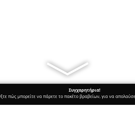
Συγχαρητήρια!
γξτε πώς μπορείτε να πάρετε το πακέτο βραβείων, για να απολαύσε
κά, Τεχνολογίες - Άγιος Στέφανος
Town.gr