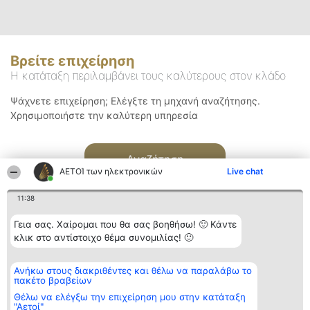
Βρείτε επιχείρηση
Η κατάταξη περιλαμβάνει τους καλύτερους στον κλάδο
Ψάχνετε επιχείρηση; Ελέγξτε τη μηχανή αναζήτησης.
Χρησιμοποιήστε την καλύτερη υπηρεσία
Αναζήτηση
ΑΕΤΟΊ των ηλεκτρονικών
Live chat
11:38
Γεια σας. Χαίρομαι που θα σας βοηθήσω! 🙂 Κάντε
κλικ στο αντίστοιχο θέμα συνομιλίας! 🙂
Διοργανωτής της
Κατάταξη
Επικοινωνία
Ανήκω στους διακριθέντες και θέλω να παραλάβω το
κατάταξης
Διακριθέντες
Επικοινωνία
πακέτο βραβείων
BEAUTIFUL COMPANY
Λίστα όλων
Μονοπρόσωπη ΙΚΕ
των
Θέλω να ελέγξω την επιχείρηση μου στην κατάταξη
ΤΗΛ. ΕΠΙΚΟΙΝΩΝΙΑΣ:
διακριθέντων
"Αετοί"