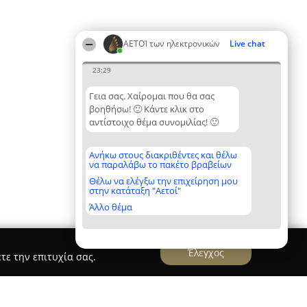
ΑΕΤΟΊ των ηλεκτρονικών
Live chat
23:29
Γεια σας. Χαίρομαι που θα σας
βοηθήσω! 🙂 Κάντε κλικ στο
αντίστοιχο θέμα συνομιλίας! 🙂
Ανήκω στους διακριθέντες και θέλω
να παραλάβω το πακέτο βραβείων
Θέλω να ελέγξω την επιχείρηση μου
στην κατάταξη "Αετοί"
Άλλο θέμα
Έλεγχος
τε την επιτυχία σας.
MS,-ΤΑΜΕΙΑΚΕΣ ΜΗΧΑΝΕΣ