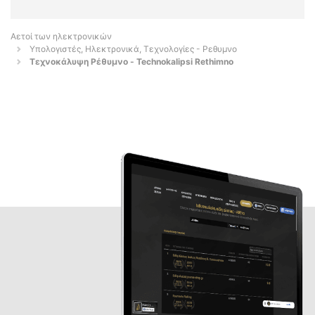
Αετοί των ηλεκτρονικών
Υπολογιστές, Ηλεκτρονικά, Τεχνολογίες - Ρεθυμνο
Τεχνοκάλυψη Ρέθυμνο - Technokalipsi Rethimno