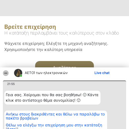
Βρείτε επιχείρηση
Η κατάταξη περιλαμβάνει τους καλύτερους στον κλάδο
Ψάχνετε επιχείρηση; Ελέγξτε τη μηχανή αναζήτησης.
Χρησιμοποιήστε την καλύτερη υπηρεσία
Αναζήτηση
ΑΕΤΟΊ των ηλεκτρονικών
Live chat
21:55
Γεια σας. Χαίρομαι που θα σας βοηθήσω! 🙂 Κάντε
κλικ στο αντίστοιχο θέμα συνομιλίας! 🙂
Διοργανωτής της
Κατάταξη
Επικοινωνία
Ανήκω στους διακριθέντες και θέλω να παραλάβω το
κατάταξης
Διακριθέντες
Επικοινωνία
πακέτο βραβείων
BEAUTIFUL COMPANY
Λίστα όλων
Μονοπρόσωπη ΙΚΕ
των
Θέλω να ελέγξω την επιχείρηση μου στην κατάταξη
ΤΗΛ. ΕΠΙΚΟΙΝΩΝΙΑΣ:
διακριθέντων