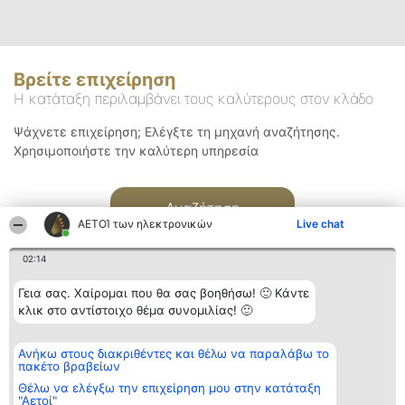
Βρείτε επιχείρηση
Η κατάταξη περιλαμβάνει τους καλύτερους στον κλάδο
Ψάχνετε επιχείρηση; Ελέγξτε τη μηχανή αναζήτησης.
Χρησιμοποιήστε την καλύτερη υπηρεσία
Αναζήτηση
ΑΕΤΟΊ των ηλεκτρονικών
Live chat
02:14
Γεια σας. Χαίρομαι που θα σας βοηθήσω! 🙂 Κάντε
κλικ στο αντίστοιχο θέμα συνομιλίας! 🙂
Διοργανωτής της
Κατάταξη
Επικοινωνία
Ανήκω στους διακριθέντες και θέλω να παραλάβω το
κατάταξης
Διακριθέντες
Επικοινωνία
πακέτο βραβείων
BEAUTIFUL COMPANY
Λίστα όλων
Μονοπρόσωπη ΙΚΕ
των
Θέλω να ελέγξω την επιχείρηση μου στην κατάταξη
ΤΗΛ. ΕΠΙΚΟΙΝΩΝΙΑΣ:
διακριθέντων
"Αετοί"