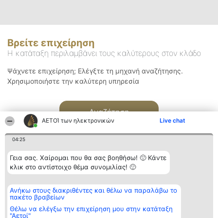
Βρείτε επιχείρηση
Η κατάταξη περιλαμβάνει τους καλύτερους στον κλάδο
Ψάχνετε επιχείρηση; Ελέγξτε τη μηχανή αναζήτησης.
Χρησιμοποιήστε την καλύτερη υπηρεσία
Αναζήτηση
ΑΕΤΟΊ των ηλεκτρονικών
Live chat
04:25
Γεια σας. Χαίρομαι που θα σας βοηθήσω! 🙂 Κάντε
κλικ στο αντίστοιχο θέμα συνομιλίας! 🙂
Διοργανωτής της
Κατάταξη
Επικοινωνία
Ανήκω στους διακριθέντες και θέλω να παραλάβω το
κατάταξης
Διακριθέντες
Επικοινωνία
πακέτο βραβείων
BEAUTIFUL COMPANY
Λίστα όλων
Μονοπρόσωπη ΙΚΕ
των
Θέλω να ελέγξω την επιχείρηση μου στην κατάταξη
ΤΗΛ. ΕΠΙΚΟΙΝΩΝΙΑΣ:
διακριθέντων
"Αετοί"