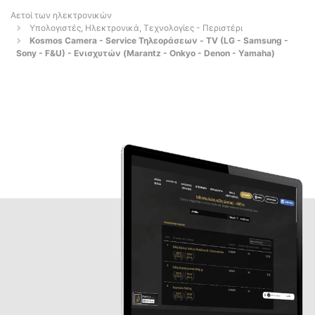
Αετοί των ηλεκτρονικών
Υπολογιστές, Ηλεκτρονικά, Τεχνολογίες - Περιστέρι
Kosmos Camera - Service Τηλεοράσεων - TV (LG - Samsung -
Sony - F&U) - Ενισχυτών (Marantz - Onkyo - Denon - Yamaha)