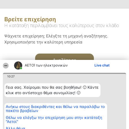
Βρείτε επιχείρηση
Η κατάταξη περιλαμβάνει τους καλύτερους στον κλάδο
Ψάχνετε επιχείρηση; Ελέγξτε τη μηχανή αναζήτησης.
Χρησιμοποιήστε την καλύτερη υπηρεσία
Αναζήτηση
ΑΕΤΟΊ των ηλεκτρονικών
Live chat
10:27
Γεια σας. Χαίρομαι που θα σας βοηθήσω! 🙂 Κάντε
κλικ στο αντίστοιχο θέμα συνομιλίας! 🙂
Διοργανωτής της
Κατάταξη
Επικοινωνία
Ανήκω στους διακριθέντες και θέλω να παραλάβω το
κατάταξης
Διακριθέντες
Επικοινωνία
πακέτο βραβείων
BEAUTIFUL COMPANY
Λίστα όλων
Μονοπρόσωπη ΙΚΕ
των
Θέλω να ελέγξω την επιχείρηση μου στην κατάταξη
ΤΗΛ. ΕΠΙΚΟΙΝΩΝΙΑΣ:
διακριθέντων
"Αετοί"
2104128019
Μεθοδολογία
Άλλο θέμα
email:
Όροι &