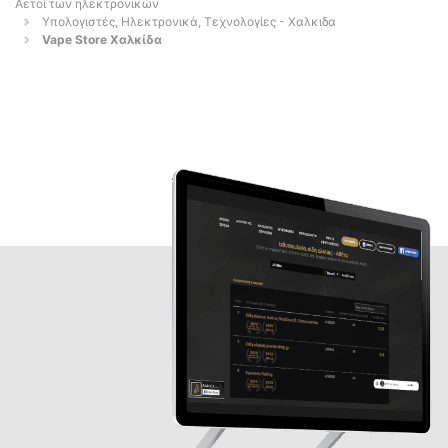
Αετοί των ηλεκτρονικών
Υπολογιστές, Ηλεκτρονικά, Τεχνολογίες - Χαλκιδα
Vape Store Χαλκίδα