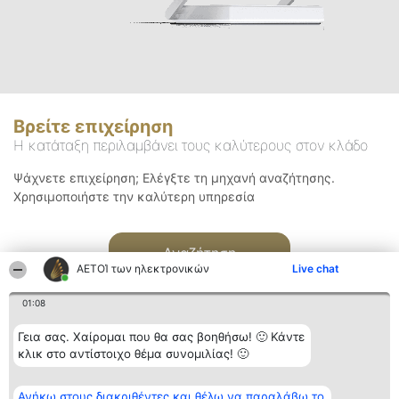
Βρείτε επιχείρηση
Η κατάταξη περιλαμβάνει τους καλύτερους στον κλάδο
Ψάχνετε επιχείρηση; Ελέγξτε τη μηχανή αναζήτησης.
Χρησιμοποιήστε την καλύτερη υπηρεσία
Αναζήτηση
ΑΕΤΟΊ των ηλεκτρονικών
Live chat
01:08
Γεια σας. Χαίρομαι που θα σας βοηθήσω! 🙂 Κάντε
κλικ στο αντίστοιχο θέμα συνομιλίας! 🙂
Διοργανωτής της
Κατάταξη
Επικοινωνία
Ανήκω στους διακριθέντες και θέλω να παραλάβω το
κατάταξης
Διακριθέντες
Επικοινωνία