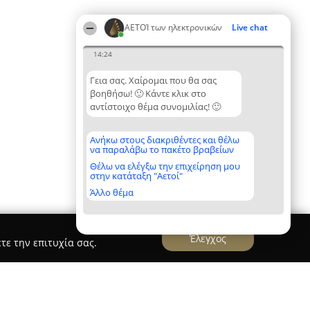
ΑΕΤΟΊ των ηλεκτρονικών
Live chat
14:24
Γεια σας. Χαίρομαι που θα σας
βοηθήσω! 🙂 Κάντε κλικ στο
αντίστοιχο θέμα συνομιλίας! 🙂
Ανήκω στους διακριθέντες και θέλω
να παραλάβω το πακέτο βραβείων
Θέλω να ελέγξω την επιχείρηση μου
στην κατάταξη "Αετοί"
Άλλο θέμα
Έλεγχος
τε την επιτυχία σας.