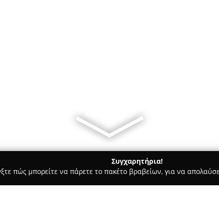
Συγχαρητήρια!
γξτε πώς μπορείτε να πάρετε το πακέτο βραβείων, για να απολαύσε
ά, Τεχνολογίες - Ίλιον
BLK Opticoacoustics