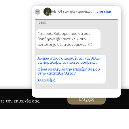
ΑΕΤΟΊ των ηλεκτρονικών
Live chat
08:57
Γεια σας. Χαίρομαι που θα σας
βοηθήσω! 🙂 Κάντε κλικ στο
αντίστοιχο θέμα συνομιλίας! 🙂
Ανήκω στους διακριθέντες και θέλω
να παραλάβω το πακέτο βραβείων
Θέλω να ελέγξω την επιχείρηση μου
στην κατάταξη "Αετοί"
Άλλο θέμα
Έλεγχος
τε την επιτυχία σας.