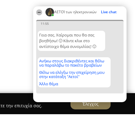
ΑΕΤΟΊ των ηλεκτρονικών
Live chat
11:55
Γεια σας. Χαίρομαι που θα σας
βοηθήσω! 🙂 Κάντε κλικ στο
αντίστοιχο θέμα συνομιλίας! 🙂
Ανήκω στους διακριθέντες και θέλω
να παραλάβω το πακέτο βραβείων
Θέλω να ελέγξω την επιχείρηση μου
στην κατάταξη "Αετοί"
Άλλο θέμα
Έλεγχος
τε την επιτυχία σας.