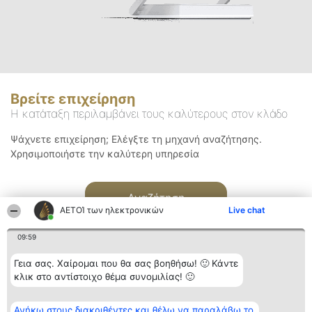
Βρείτε επιχείρηση
Η κατάταξη περιλαμβάνει τους καλύτερους στον κλάδο
Ψάχνετε επιχείρηση; Ελέγξτε τη μηχανή αναζήτησης.
Χρησιμοποιήστε την καλύτερη υπηρεσία
Αναζήτηση
ΑΕΤΟΊ των ηλεκτρονικών
Live chat
09:59
Γεια σας. Χαίρομαι που θα σας βοηθήσω! 🙂 Κάντε
κλικ στο αντίστοιχο θέμα συνομιλίας! 🙂
Διοργανωτής της
Κατάταξη
Επικοινωνία
Ανήκω στους διακριθέντες και θέλω να παραλάβω το
κατάταξης
Διακριθέντες
Επικοινωνία