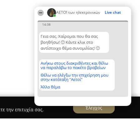
ΑΕΤΟΊ των ηλεκτρονικών
Live chat
14:38
Γεια σας. Χαίρομαι που θα σας
βοηθήσω! 🙂 Κάντε κλικ στο
αντίστοιχο θέμα συνομιλίας! 🙂
Ανήκω στους διακριθέντες και θέλω
να παραλάβω το πακέτο βραβείων
Θέλω να ελέγξω την επιχείρηση μου
στην κατάταξη "Αετοί"
Άλλο θέμα
Έλεγχος
τε την επιτυχία σας.