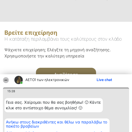
Βρείτε επιχείρηση
Η κατάταξη περιλαμβάνει τους καλύτερους στον κλάδο
Ψάχνετε επιχείρηση; Ελέγξτε τη μηχανή αναζήτησης.
Χρησιμοποιήστε την καλύτερη υπηρεσία
Αναζήτηση
ΑΕΤΟΊ των ηλεκτρονικών
Live chat
15:28
Γεια σας. Χαίρομαι που θα σας βοηθήσω! 🙂 Κάντε
κλικ στο αντίστοιχο θέμα συνομιλίας! 🙂
Διοργανωτής της
Κατάταξη
Επικοινωνία
Ανήκω στους διακριθέντες και θέλω να παραλάβω το
κατάταξης
Διακριθέντες
Επικοινωνία
πακέτο βραβείων
BEAUTIFUL COMPANY
Λίστα όλων
Μονοπρόσωπη ΙΚΕ
των