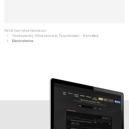
Αετοί των ηλεκτρονικών
Υπολογιστές, Ηλεκτρονικά, Τεχνολογίες - Καλλιθέα
Electrohoros