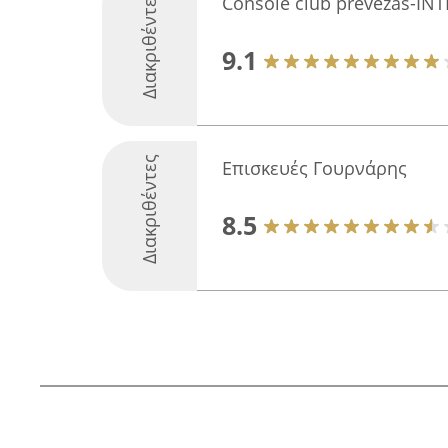
Διακριθέντες
Console club prevezas-IN
9.1
Διακριθέντες
Επισκευές Γουρνάρης
8.5