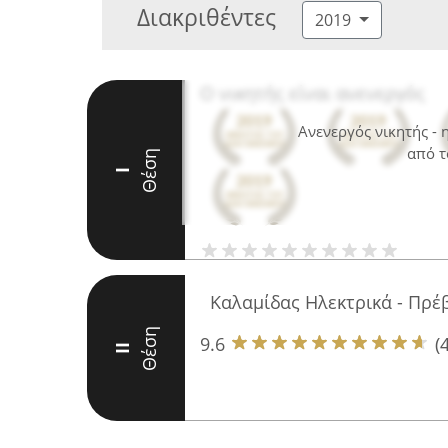
Διακριθέντες
2019
Ο νικητής είναι ανενεργός
Ανενεργός νικητής -
από τ
Θέση
I
Καλαμίδας Ηλεκτρικά - Πρέ
Θέση
9.6
(
II