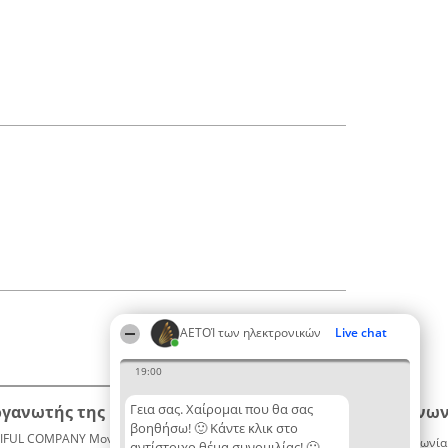
ΑΕΤΟΊ των ηλεκτρονικών
Live chat
19:00
Γεια σας. Χαίρομαι που θα σας
ργανωτής της κατάταξης
Κατάταξη
Επικοινων
βοηθήσω! 🙂 Κάντε κλικ στο
IFUL COMPANY Μονοπρόσωπη ΙΚΕ
Διακριθέντες
Επικοινωνία
αντίστοιχο θέμα συνομιλίας! 🙂