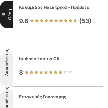
Καλαμίδας Ηλεκτρικά - Πρέβεζα
Θέση
III
9.6
(53)
Διακριθέντες
brahmin-top-us.CK
8
Διακριθέντες
Επισκευές Γουρνάρης