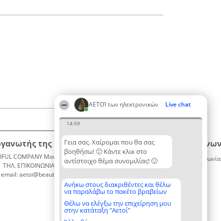
ΑΕΤΟΊ των ηλεκτρονικών
Live chat
14:59
Γεια σας. Χαίρομαι που θα σας
ργανωτής της κατάταξης
Κατάταξη
Επικοινων
βοηθήσω! 🙂 Κάντε κλικ στο
IFUL COMPANY Μονοπρόσωπη ΙΚΕ
Διακριθέντες
Επικοινωνία
αντίστοιχο θέμα συνομιλίας! 🙂
ΤΗΛ. ΕΠΙΚΟΙΝΩΝΙΑΣ: 2104128019
Λίστα
email: aetoi@beautifulcompany.co
όλων των
διακριθέντων
Ανήκω στους διακριθέντες και θέλω
να παραλάβω το πακέτο βραβείων
Μεθοδολογία
Όροι &
Θέλω να ελέγξω την επιχείρηση μου
στην κατάταξη "Αετοί"
προϋποθέσεις
ΠΟΛΙΤΙΚΗ