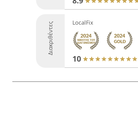
8.9
LocalFix
Διακριθέντες
10