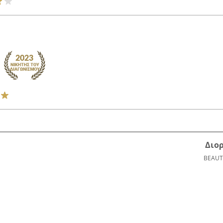
Διο
BEAUT