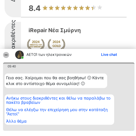
8.4
Διακριθέντες
iRepair Νέα Σμύρνη
ΑΕΤΟΊ των ηλεκτρονικών
Live chat
10
05:40
Γεια σας. Χαίρομαι που θα σας βοηθήσω! 🙂 Κάντε
Διοργανωτής της
Κατάταξη
Επικοινωνία
κλικ στο αντίστοιχο θέμα συνομιλίας! 🙂
κατάταξης
Διακριθέντες
Επικοινωνία
BEAUTIFUL COMPANY
Λίστα όλων
Μονοπρόσωπη ΙΚΕ
των
Ανήκω στους διακριθέντες και θέλω να παραλάβω το
ΤΗΛ. ΕΠΙΚΟΙΝΩΝΙΑΣ:
διακριθέντων
πακέτο βραβείων
2104128019
Μεθοδολογία
email:
Όροι &
Θέλω να ελέγξω την επιχείρηση μου στην κατάταξη
aetoi@beautifulcompany.co
"Αετοί"
προϋποθέσεις
ΠΟΛΙΤΙΚΗ
Άλλο θέμα
ΑΠΟΡΡΗΤΟΥ