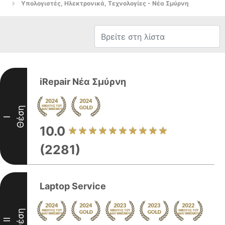
Υπολογιστές, Ηλεκτρονικά, Τεχνολογίες - Νέα Σμύρνη
iRepair Νέα Σμύρνη
Θέση
I
10.0
(2281)
Laptop Service
Θέση
II