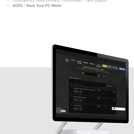
Υπολογιστές, Ηλεκτρονικά, Τεχνολογίες - Νέα Σμύρνη
ACPC - Rock Your PC World