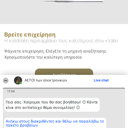
Βρείτε επιχείρηση
Η κατάταξη περιλαμβάνει τους καλύτερους στον κλάδο
Ψάχνετε επιχείρηση; Ελέγξτε τη μηχανή αναζήτησης.
Χρησιμοποιήστε την καλύτερη υπηρεσία
Αναζήτηση
ΑΕΤΟΊ των ηλεκτρονικών
Live chat
17:54
Γεια σας. Χαίρομαι που θα σας βοηθήσω! 🙂 Κάντε
κλικ στο αντίστοιχο θέμα συνομιλίας! 🙂
Διοργανωτής της
Κατάταξη
Επικοινωνία
Ανήκω στους διακριθέντες και θέλω να παραλάβω το
κατάταξης
Διακριθέντες
Επικοινωνία
πακέτο βραβείων
BEAUTIFUL COMPANY
Λίστα όλων