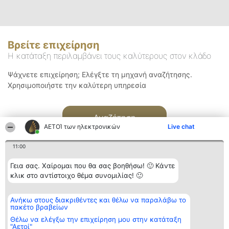
Βρείτε επιχείρηση
Η κατάταξη περιλαμβάνει τους καλύτερους στον κλάδο
Ψάχνετε επιχείρηση; Ελέγξτε τη μηχανή αναζήτησης.
Χρησιμοποιήστε την καλύτερη υπηρεσία
Αναζήτηση
ΑΕΤΟΊ των ηλεκτρονικών
Live chat
11:00
Γεια σας. Χαίρομαι που θα σας βοηθήσω! 🙂 Κάντε
κλικ στο αντίστοιχο θέμα συνομιλίας! 🙂
Διοργανωτής της
Κατάταξη
Επικοινωνία
Ανήκω στους διακριθέντες και θέλω να παραλάβω το
κατάταξης
Διακριθέντες
Επικοινωνία
πακέτο βραβείων
BEAUTIFUL COMPANY
Λίστα όλων
Μονοπρόσωπη ΙΚΕ
των
Θέλω να ελέγξω την επιχείρηση μου στην κατάταξη
ΤΗΛ. ΕΠΙΚΟΙΝΩΝΙΑΣ:
διακριθέντων
"Αετοί"