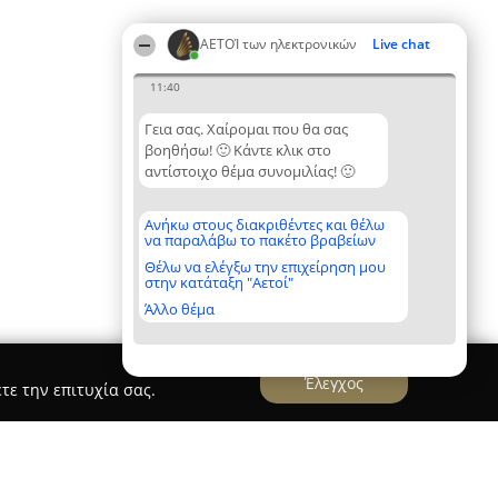
ΑΕΤΟΊ των ηλεκτρονικών
Live chat
11:40
Γεια σας. Χαίρομαι που θα σας
βοηθήσω! 🙂 Κάντε κλικ στο
αντίστοιχο θέμα συνομιλίας! 🙂
Ανήκω στους διακριθέντες και θέλω
να παραλάβω το πακέτο βραβείων
Θέλω να ελέγξω την επιχείρηση μου
στην κατάταξη "Αετοί"
Άλλο θέμα
Έλεγχος
τε την επιτυχία σας.