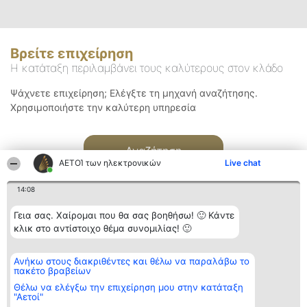
Βρείτε επιχείρηση
Η κατάταξη περιλαμβάνει τους καλύτερους στον κλάδο
Ψάχνετε επιχείρηση; Ελέγξτε τη μηχανή αναζήτησης.
Χρησιμοποιήστε την καλύτερη υπηρεσία
Αναζήτηση
ΑΕΤΟΊ των ηλεκτρονικών
Live chat
14:08
Γεια σας. Χαίρομαι που θα σας βοηθήσω! 🙂 Κάντε
κλικ στο αντίστοιχο θέμα συνομιλίας! 🙂
Διοργανωτής της
Κατάταξη
Επικοινωνία
Ανήκω στους διακριθέντες και θέλω να παραλάβω το
κατάταξης
Διακριθέντες
Επικοινωνία
πακέτο βραβείων
BEAUTIFUL COMPANY
Λίστα όλων
Μονοπρόσωπη ΙΚΕ
των
Θέλω να ελέγξω την επιχείρηση μου στην κατάταξη
ΤΗΛ. ΕΠΙΚΟΙΝΩΝΙΑΣ:
διακριθέντων
"Αετοί"
2104128019
Μεθοδολογία