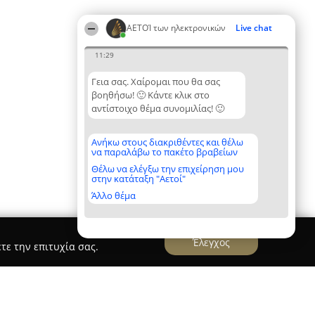
ΑΕΤΟΊ των ηλεκτρονικών
Live chat
11:29
Γεια σας. Χαίρομαι που θα σας
βοηθήσω! 🙂 Κάντε κλικ στο
αντίστοιχο θέμα συνομιλίας! 🙂
Ανήκω στους διακριθέντες και θέλω
να παραλάβω το πακέτο βραβείων
Θέλω να ελέγξω την επιχείρηση μου
στην κατάταξη "Αετοί"
Άλλο θέμα
Έλεγχος
τε την επιτυχία σας.
ECHNICAL SUPPORT