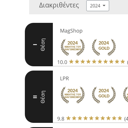
Διακριθέντες
2024
MagShop
Θέση
I
10.0
LPR
Θέση
II
9.8
(